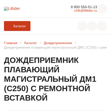
8 800 550-51-13
chlb@litlider.ru
Каталог
Главная
Каталог
Дождеприемники
Дождеприемник плавающий магистральный ДМ1 (С250) с ремонт
ДОЖДЕПРИЕМНИК
ЛЮКИ
ПЛАВАЮЩИЙ
ДОЖДЕПРИЕМНИКИ
МАГИСТРАЛЬНЫЙ ДМ1
(С250) С РЕМОНТНОЙ
КОМПЛЕКТУЮЩИЕ ДЛЯ ЛЮКОВ ЧУГУННЫХ
ВСТАВКОЙ
РЕШЕТЧАТЫЕ НАСТИЛЫ И ЛЕСТНИЧНЫЕ СТУПЕНИ