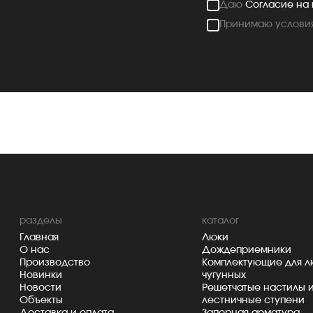
Даю
Согласие на
Принимаю услови
разделы
каталог
Главная
Люки
О нас
Дождеприемники
Производство
Комплектующие для л
Новинки
чугунных
Новости
Решетчатые настилы 
Объекты
лестничные ступени