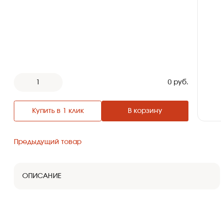
ЛИВНЕВЫЕ РЕШЕТКИ
ЛЕСТНИЦЫ И СКОБЫ
ГАЗОВЫЕ КОВЕРА И
КОМПЛЕКТУЮЩИЕ
1
0 руб.
ВОРОНКИ И ТРУБЫ ЧУГУННЫЕ
Купить в 1 клик
В корзину
Предыдущий товар
ОПИСАНИЕ
Применение трубок
Элемент используется с целью контроля и