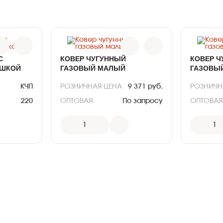
С
КОВЕР ЧУГУННЫЙ
КОВЕР Ч
ЫШКОЙ
ГАЗОВЫЙ МАЛЫЙ
ГАЗОВЫ
КЧП
РОЗНИЧНАЯ ЦЕНА
9 371 руб.
РОЗНИЧН
220
ОПТОВАЯ
По запросу
ОПТОВАЯ
ЦЕНА:
руб.
ЦЕНА:
СЧ-20
1
1
АРТИКУЛ
КГМ
АРТИКУЛ
34
ВЫСОТА
230
ВЫСОТА
МАТЕРИАЛ
СЧ-20
МАТЕРИА
ВЕС
20
ВЕС