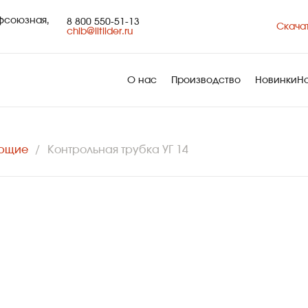
офсоюзная,
8 800 550-51-13
Скачат
chlb@litlider.ru
О нас
Производство
Новинки
Н
ующие
Контрольная трубка УГ 14