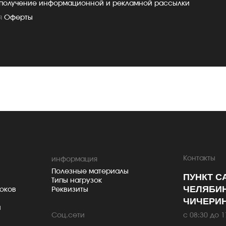
 получение информационной и рекламной рассылки
я
Оферты
Контакты
информация
Полезные материалы
ПУНКТ С
Типы нагрузок
ЧЕЛЯБИН
юков
Реквизиты
ЧИЧЕРИН
и
с 08:30 до 1
Cоц.сети