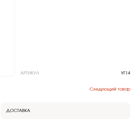
АРТИКУЛ
УГ14
Следующий товар
ДОСТАВКА
Доставка продукции до объекта возможна
любым удобным способом. Вы можете забрать
товар со склада самовывозом или заказать
перевозку груза транспортом.