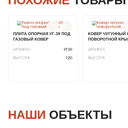
ПОХОЖИЕ
ТОВАРЫ
праймером или полиленом для изоляции.
Изготовление производится по сериям специально
для коверов. В зависимости от диаметра трубки
меняется наконечник.
Советуем приобретать все необходимые части
комплектом у одного поставщика, чтобы
ПЛИТА ОПОРНАЯ УГ-39 ПОД
КОВЕР ЧУГУННЫЙ 
предотвратить риск несостыковки или ошибочного
ГАЗОВЫЙ КОВЕР
ПОВОРОТНОЙ КР
выбора.
АРТИКУЛ
УГ39
АРТИКУЛ
ВЫСОТА
120
ВЫСОТА
ВЕС
53
МАТЕРИАЛ
ВЕС
НАШИ
ОБЪЕКТЫ