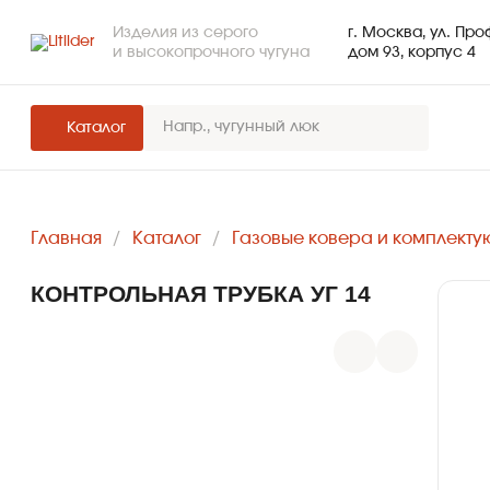
Изделия из серого
г. Москва, ул. Пр
и высокопрочного чугуна
дом 93, корпус 4
Каталог
ЛЮКИ
Главная
Каталог
Газовые ковера и комплект
ДОЖДЕПРИЕМНИКИ
КОНТРОЛЬНАЯ ТРУБКА УГ 14
КОМПЛЕКТУЮЩИЕ ДЛЯ ЛЮКОВ
ЧУГУННЫХ
РЕШЕТЧАТЫЕ НАСТИЛЫ И
ЛЕСТНИЧНЫЕ СТУПЕНИ