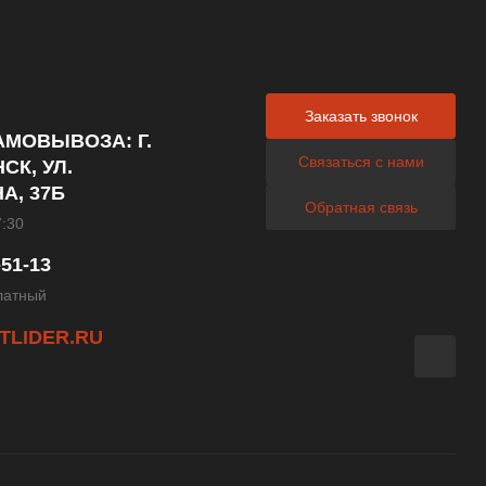
Заказать звонок
АМОВЫВОЗА: Г.
Связаться с нами
СК, УЛ.
А, 37Б
Обратная связь
7:30
-51-13
латный
TLIDER.RU