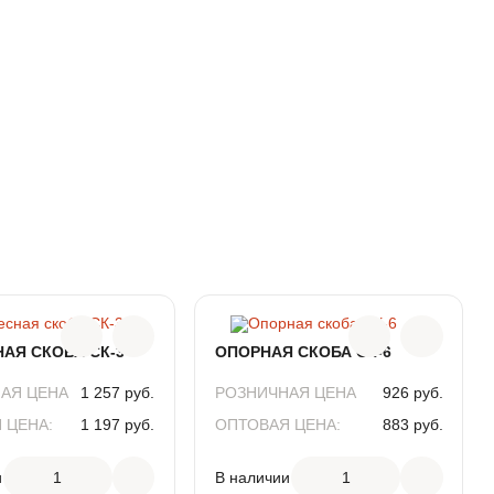
У наших партнеров есть автомобили
грузоподъемностью 5, 10, 20, 40 тонн, манипуляторы
и спецтехника для перевозки негабаритных грузов.
Они имеют пропуски в ТТК и СК, привозят продукцию
в любые точки Москвы.
Доставка возможна без разгрузки или с разгрузкой
товара манипулятором, что значительно упрощает
приемку.
Для расчета стоимости и согласования времени
поставки позвоните нашим менеджерам по номеру 8
(800) 250-95-69 с 08:30 до 17:30 или напишите на
электронную почту
info@litlider.ru
Помимо доставки в Москву и Московскую область, мы
оперативно организуем перевозку продукции во все
АЯ СКОБА СК-3
ОПОРНАЯ СКОБА СК-6
регионы России.
АЯ ЦЕНА
1 257 руб.
РОЗНИЧНАЯ ЦЕНА
926 руб.
 ЦЕНА:
1 197 руб.
ОПТОВАЯ ЦЕНА:
883 руб.
СК3
АРТИКУЛ
СК6
и
1
В наличии
1