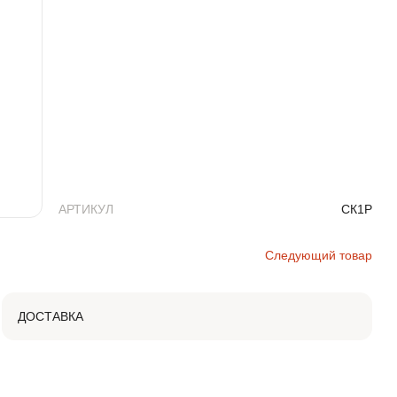
АРТИКУЛ
СК1Р
Следующий товар
ДОСТАВКА
Доставка продукции до объекта возможна любым
удобным способом. Вы можете забрать товар со
склада самовывозом или заказать перевозку груза
транспортом.