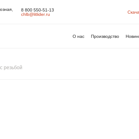
юзная,
8 800 550-51-13
Скача
chlb@litlider.ru
О нас
Производство
Новин
с резьбой