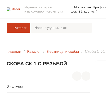
Изделия из серого
г. Москва, ул. Профсо
и высокопрочного чугуна
дом 93, корпус 4
Каталог
ЛЮКИ
Главная
Каталог
Лестницы и скобы
Скоба СК-1 
ДОЖДЕПРИЕМНИКИ
СКОБА СК-1 С РЕЗЬБОЙ
КОМПЛЕКТУЮЩИЕ ДЛЯ ЛЮКОВ
ЧУГУННЫХ
В наличии
РЕШЕТЧАТЫЕ НАСТИЛЫ И
ЛЕСТНИЧНЫЕ СТУПЕНИ