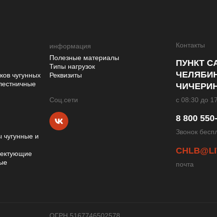
Контакты
информация
Полезные материалы
ПУНКТ С
Типы нагрузок
ЧЕЛЯБИН
ков чугунных
Реквизиты
лестничные
ЧИЧЕРИН
с 08:30 до 1
Cоц.сети
8 800 550
Звонок бесп
 чугунные и
CHLB@LI
лектующие
ные
почта
ОГРН 5167746502578