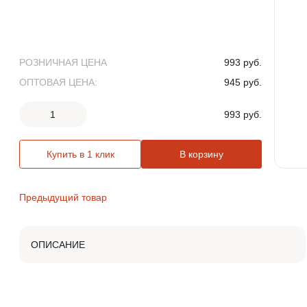
ЛИВНЕВЫЕ РЕШЕТКИ
ЛЕСТНИЦЫ И СКОБЫ
РОЗНИЧНАЯ ЦЕНА
993 руб.
ГАЗОВЫЕ КОВЕРА И
ОПТОВАЯ ЦЕНА:
945 руб.
КОМПЛЕКТУЮЩИЕ
1
993 руб.
ВОРОНКИ И ТРУБЫ ЧУГУННЫЕ
Купить в 1 клик
В корзину
Предыдущий товар
ОПИСАНИЕ
Скобы СК-1 с резьбой используются при строительстве
коммуникационных колодцев, являются альтернативой
лестницам, и служат для обеспечения спуска в
смотровые колодцы коммуникационных сетей.