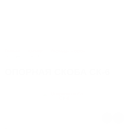
8 800 550-51-13
chlb@litlider.ru
Каталог
Главная
Каталог
Лестницы и скобы
Опорная скоба СК-6
ЛЮКИ
ОПОРНАЯ СКОБА СК-6
ДОЖДЕПРИЕМНИКИ
КОМПЛЕКТУЮЩИЕ ДЛЯ ЛЮКОВ ЧУГУННЫХ
РЕШЕТЧАТЫЕ НАСТИЛЫ И ЛЕСТНИЧНЫЕ СТУПЕНИ