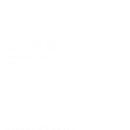
945 руб.
АРТИКУЛ
ГС3
АРТИКУЛ
СК1Р
ПОДВЕСНАЯ СКОБА
СК-3
РОЗНИЧНАЯ ЦЕНА
1 257 руб.
ОПТОВАЯ ЦЕНА:
1 197 руб.
АРТИКУЛ
СК3
НАШИ
ОБЪЕКТЫ