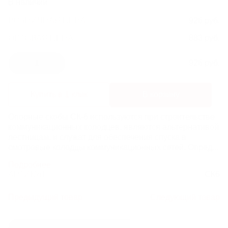
В наличии
ЛИВНЕВЫЕ РЕШЕТКИ
РОЗНИЧНАЯ ЦЕНА
926 руб.
ОПТОВАЯ ЦЕНА:
883 руб.
ЛЕСТНИЦЫ И СКОБЫ
1
926 руб.
ГАЗОВЫЕ КОВЕРА И КОМПЛЕКТУЮЩИЕ
Купить в 1 клик
В корзину
ВОРОНКИ И ТРУБЫ ЧУГУННЫЕ
Опорные скобы СК-6 используются при строительстве
коммуникационных колодцев, являются альтернативой
лестницам, и служат для обеспечения спуска в
смотровые колодцы коммуникационных сетей. Опред...
Подробнее
АРТИКУЛ
СК6
Предыдущий товар
Следующий товар