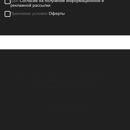
Даю
Согласие на получение информационной и
рекламной рассылки
Принимаю условия
Оферты
Контакты
ПУНКТ САМОВЫВОЗА: Г. ЧЕЛЯБИНСК, УЛ.
ЧИЧЕРИНА, 37Б
с 08:30 до 17:30
8 800 550-51-13
Звонок бесплатный
CHLB@LITLIDER.RU