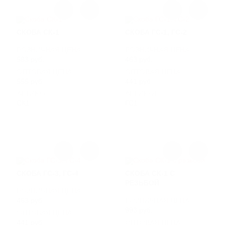
разгрузкой товара манипулятором, что
значительно упрощает приемку.
СКОБА СК-1
СКОБА ГС-1, ГС-2
Для расчета стоимости и согласования
времени поставки позвоните нашим
РОЗНИЧНАЯ ЦЕНА
РОЗНИЧНАЯ ЦЕНА
менеджерам по номеру 8 (800) 250-95-69 с
583 руб.
463 руб.
08:30 до 17:30 или напишите на электронную
ОПТОВАЯ ЦЕНА:
ОПТОВАЯ ЦЕНА:
почту
info@litlider.ru
555 руб.
441 руб.
Помимо доставки в Москву и Московскую
АРТИКУЛ
АРТИКУЛ
область, мы оперативно организуем перевозку
СК1
ГС1
продукции во все регионы России.
СКОБА ГС-3, ГС-4
СКОБА СК-1 С
РЕЗЬБОЙ
РОЗНИЧНАЯ ЦЕНА
463 руб.
РОЗНИЧНАЯ ЦЕНА
993 руб.
ОПТОВАЯ ЦЕНА:
441 руб.
ОПТОВАЯ ЦЕНА: