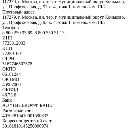
117279, г. Москва, вн. тер. г. муниципальный округ Коньково,
ул. Профсоюзная, д. 93 к. 4, этаж 1, помещ./ком. III/2
Почтовый адрес
117279, г. Москва, вн. тер. г. муниципальный округ Коньково,
ул. Профсоюзная, д. 93 к. 4, этаж 1, помещ./ком. III/2
Телефон
8 800 250 95 69, 8 800 550 51 13
ИНН
7733312003
КПП
772801001
ОГРН
5167746502578
ОКПО
06181244
ОКТМО
45907000
ОКВЭД
46.73.6
Банк
АО "ТИНЬКОФФ БАНК"
Расчетный счет
40702810410001590833
Корреспондентский счет
30101810145250000974