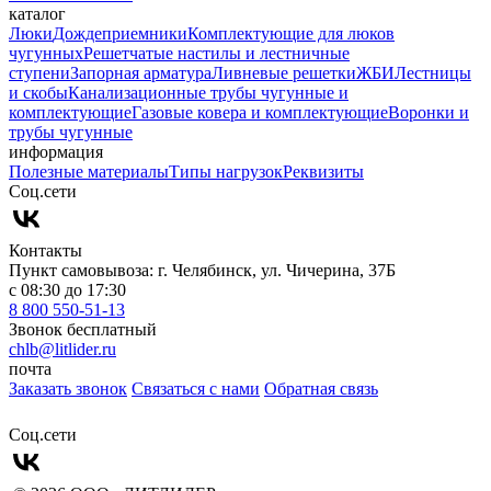
каталог
Люки
Дождеприемники
Комплектующие для люков
чугунных
Решетчатые настилы и лестничные
ступени
Запорная арматура
Ливневые решетки
ЖБИ
Лестницы
и скобы
Канализационные трубы чугунные и
комплектующие
Газовые ковера и комплектующие
Воронки и
трубы чугунные
информация
Полезные материалы
Типы нагрузок
Реквизиты
Cоц.сети
Контакты
Пункт самовывоза: г. Челябинск, ул. Чичерина, 37Б
с 08:30 до 17:30
8 800 550-51-13
Звонок бесплатный
chlb@litlider.ru
почта
Заказать звонок
Связаться с нами
Обратная связь
Cоц.сети