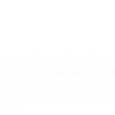
офсоюзная,
8 800 550-51-13
Скачат
chlb@litlider.ru
О нас
Производство
Новинки
Н
ичные ступени
Прессованный решетчатый настил
ЕШЕТЧАТЫЙ НАСТИ
Несущая полоса (мм)
Длина по 
 полосе (мм)