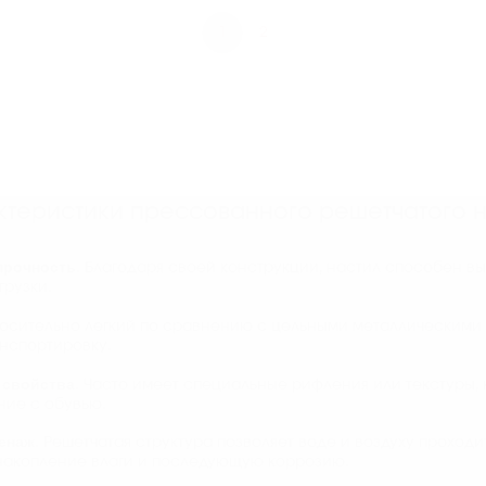
1
2
теристики прессованного решетчатого н
прочность
. Благодаря своей конструкции, настил способен в
грузки.
носительно легкий по сравнению с цельными металлическими 
анспортировку.
 свойства
. Часто имеет специальные рифления или текстуры,
ние с обувью.
енаж
. Решетчатая структура позволяет воде и воздуху проходит
накопление влаги и последующую коррозию.