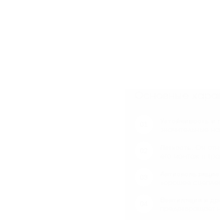
Основные харак
Устойчивость и 
значительные на
Легкость
. Он от
его монтаж и тр
Антискользящие
хорошее сцепле
Вентиляция и др
предотвращает 