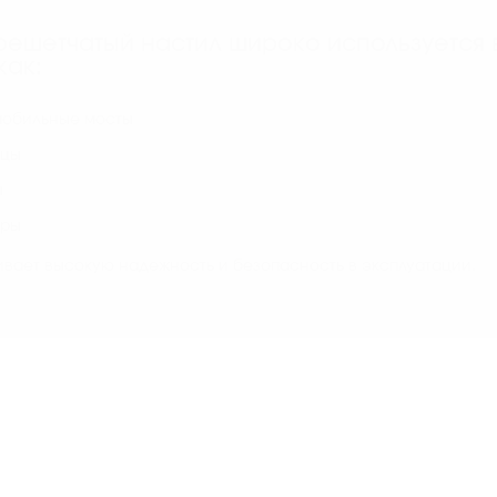
ешетчатый настил широко используется 
как:
мобильные мосты
ицы
ы
еры
ивает высокую надежность и безопасность в эксплуатации.