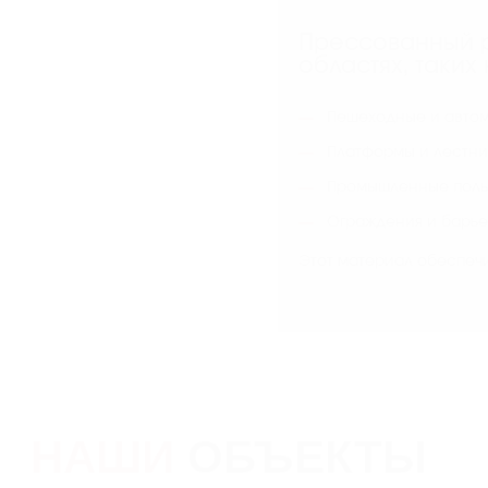
Прессованный р
областях, таких 
Пешеходные и авто
Платформы и лестн
Промышленные пол
Ограждения и барь
Этот материал обеспеч
НАШИ
ОБЪЕКТЫ