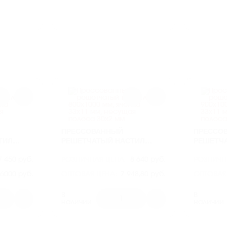
ЕЙКА
500Х1000 ММ, ЯЧЕЙКА 33Х33
1000Х10
Я
ММ, НЕСУЩАЯ ПОЛОСА
33Х33 М
30Х3 ММ
ПОЛОСА 
ПРЕССОВАННЫЙ
ПРЕССО
ТИЛ
РЕШЕТЧАТЫЙ НАСТИЛ
РЕШЕТЧ
КА 33Х11
800Х1000 ММ, ЯЧЕЙКА 33Х11
900Х1000
7 450 руб.
РОЗНИЧНАЯ ЦЕНА
8 640 руб.
РОЗНИЧН
ЛОСА
ММ, НЕСУЩАЯ ПОЛОСА
ММ, НЕС
30Х2 ММ
30Х2 ММ
6000 руб.
ОПТОВАЯ ЦЕНА:
7 948,80 руб.
ОПТОВАЯ
ROP03
АРТИКУЛ
ROP04
АРТИКУЛ
В
В
1
наличии
наличии