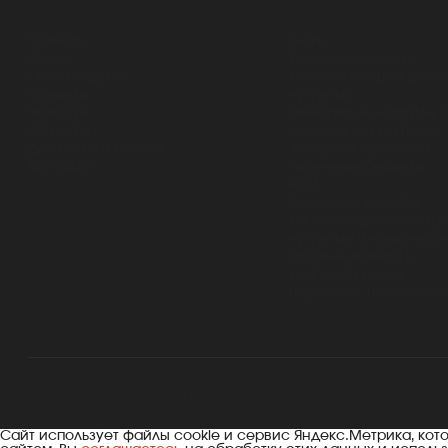
разделы
каталог
Главная
Люки
О нас
Дождеприемники
Производство
Комплектующие для л
Новинки
чугунных
Новости
Решетчатые настилы 
Объекты
лестничные ступени
Доставка и оплата
Запорная арматура
Контакты
Ливневые решетки
ЖБИ
Лестницы и скобы
Канализационные тр
чугунные и комплект
Газовые ковера и
комплектующие
Воронки и трубы чугу
© 2026 ООО «ЛИТЛИДЕР»
Сайт использует файлы cookie и сервис Яндекс.Метрика, ко