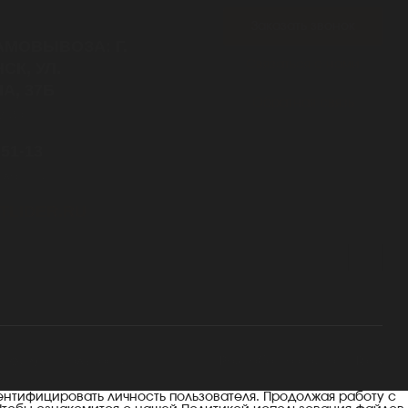
Заказать звонок
АМОВЫВОЗА: Г.
Связаться с нами
СК, УЛ.
А, 37Б
Обратная связь
7:30
-51-13
платный
TLIDER.RU
онфиденциальности
Разработка сайта — Ridis
ентифицировать личность пользователя. Продолжая работу с