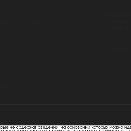
Контакты
информация
Полезные материалы
ПУНКТ С
Типы нагрузок
ЧЕЛЯБИН
юков
Реквизиты
Cоц.сети
ЧИЧЕРИН
и
с 08:30 до 1
8 800 550
Звонок бес
убы
CHLB@LI
ующие
почта
нные
ОГРН 5167746502578
Политика к
ИНН 7733312003
торые не содержат сведений, на основании которых можно ид