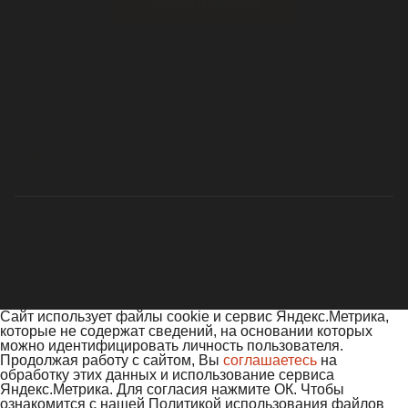
Заказать звонок
Связаться с нами
Обратная связь
Cоц.сети
ОГРН 5167746502578
ИНН 7733312003
Политика конфиденциальности
Разработка сайта — Ridis
Сайт использует файлы cookie и сервис Яндекс.Метрика,
которые не содержат сведений, на основании которых
можно идентифицировать личность пользователя.
Продолжая работу с сайтом, Вы
соглашаетесь
на
обработку этих данных и использование сервиса
Яндекс.Метрика. Для согласия нажмите ОК. Чтобы
ознакомится с нашей Политикой использования файлов