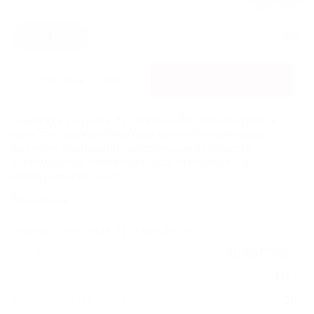
ЛИВНЕВЫЕ РЕШЕТКИ
1
0 руб.
ЛЕСТНИЦЫ И СКОБЫ
Купить в 1 клик
В корзину
ГАЗОВЫЕ КОВЕРА И КОМПЛЕКТУЮЩИЕ
Задвижка чугунная 31ч 6бр DN-200 используется в
ВОРОНКИ И ТРУБЫ ЧУГУННЫЕ
качестве запорного механизма на трубопроводе.
Широкое применение конструкция получила в
системах водоснабжения, водоотведения и в
коммунальном хозяйс...
Подробнее
Задвижка чугунная 31ч 6бр DN-200
АРТИКУЛ
31Ч6БРDN200
ВЕС
111 кг
ШИРИНА ГИДР. СЕЧЕНИЯ
200