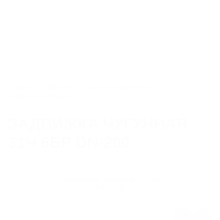
8 800 550-51-13
chlb@litlider.ru
Каталог
Главная
Каталог
Запорная арматура
Задвижки чугунные
Задвижка чугунная 31ч 6бр DN-200
ЛЮКИ
ЗАДВИЖКА ЧУГУННАЯ
31Ч 6БР DN-200
ДОЖДЕПРИЕМНИКИ
КОМПЛЕКТУЮЩИЕ ДЛЯ ЛЮКОВ ЧУГУННЫХ
РЕШЕТЧАТЫЕ НАСТИЛЫ И ЛЕСТНИЧНЫЕ СТУПЕНИ