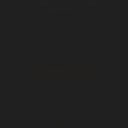
ПУНКТ САМОВЫВОЗА: Г. ЧЕЛЯБИНСК, УЛ.
ЧИЧЕРИНА, 37Б
с 08:30 до 17:30
8 800 550-51-13
Звонок бесплатный
CHLB@LITLIDER.RU
почта
Заказать звонок
Связаться с нами
Обратная связь
Cоц.сети