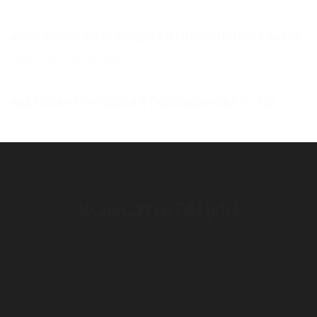
МОСКОВСКАЯ ГОРОДСКАЯ ПОЛИКЛИНИКА №195
ДЕТСКАЯ ГОРОДСКАЯ ПОЛИКЛИНИКА № 118
БЕСПЛАТНАЯ
КОНСУЛЬТАЦИЯ
Оставьте контактные данные, чтобы обсудить
ваш проект!